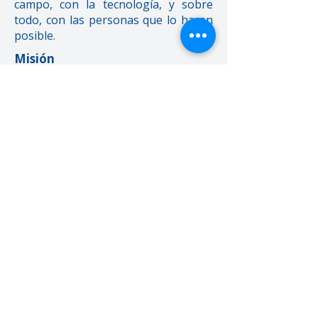
campo, con la tecnología, y sobre
todo, con las personas que lo hacen
posible.
Misión
Proveer productos y servicios
agroindustriales, ofreciendo
soluciones integrales basados en el
profesionalismo, confianza y
seguridad, que satisfagan las
necesidades de los clientes.
Visión
Ser empresa líder dedicada a la
fabricación, distribución y
comercialización de productos
agroindustriales, consolidando
nuestra participación en el
mercado nacional e internacional,
brindando excelencia en nuestras
actividades.